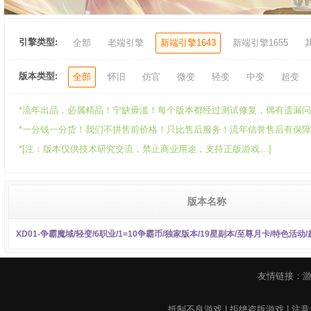
引擎类型:
全部
老端引擎
新端引擎1643
新端引擎1655
版本类型:
全部
怀旧
仿官
微变
轻变
中变
超变
*流年出品，必属精品！宁缺毋滥！每个版本都经过测试修复，偶有遗漏问题
*一分钱一分货！我们不拼售前价格！只比售后服务！流年信誉售后有保障！可承
*[注：版本仅供技术研究交流，禁止商业用途，支持正版游戏…]
版本名称
XD01-争霸魔域/轻变/6职业/1=10争霸币/独家版本/19星副本/至尊月卡/特色活动
友情链接：
抵制不良游戏 | 拒绝盗版游戏 | 注意