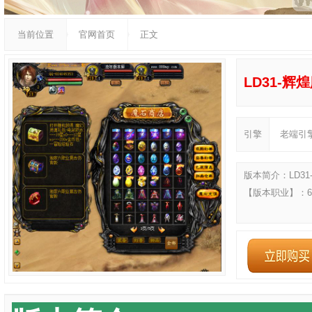
当前位置
官网首页
正文
LD31-辉
引擎
老端引
版本简介：LD31
【版本职业】：6